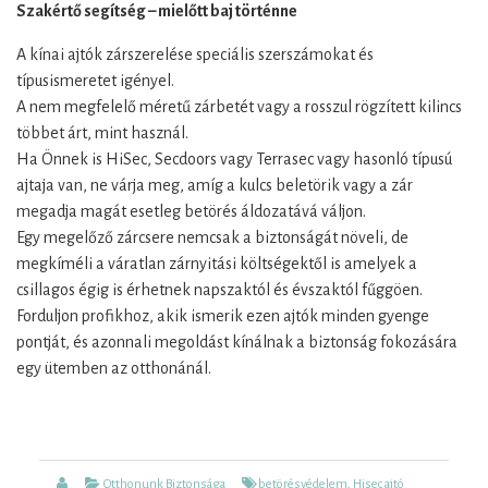
Szakértő segítség – mielőtt baj történne
A kínai ajtók zárszerelése speciális szerszámokat és
típusismeretet igényel.
A nem megfelelő méretű zárbetét vagy a rosszul rögzített kilincs
többet árt, mint használ.
Ha Önnek is HiSec, Secdoors vagy Terrasec vagy hasonló típusú
ajtaja van, ne várja meg, amíg a kulcs beletörik vagy a zár
megadja magát esetleg betörés áldozatává váljon.
Egy megelőző zárcsere nemcsak a biztonságát növeli, de
megkíméli a váratlan zárnyitási költségektől is amelyek a
csillagos égig is érhetnek napszaktól és évszaktól fűggöen.
Forduljon profikhoz, akik ismerik ezen ajtók minden gyenge
pontját, és azonnali megoldást kínálnak a biztonság fokozására
egy ütemben az otthonánál.
Author
Categories
Tags
Otthonunk Biztonsága
betörésvédelem
,
Hisec ajtó