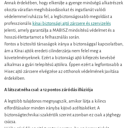
Annak érdekében, hogy elkerülje a gyenge minőségű alkatrészek
okozta váratlan meghibásodásokat és ingatlanát valódi
védelemmel ruházza fel, a legbiztonságosabb megoldást a
professzionális
kínai biztonsági ajtó zárcsere és szervizelés
jelenti, amely garantálja a MABISZ minősítésű védelmet és a
hosszú élettartamot a felhasználás során.
Fontos a biztosító társaságok iránya a biztonsággal kapcsolatban,
ám a Kínai ajtók eredeti cilinderzárja nem felel meg a
követelményeknek. Ezért a biztonsági ajtó kifejezés kevésbé
alkalmas a gyári telepítésű ajtókra. Éppen ezért a legfontosabb a
Hisec ajtó zárcsere elvégzése az otthonok védelmének javítása
érdekében.
A látszat néha csal: a 12 pontos záródás illúziója
A legtöbb tulajdonos megnyugszik, amikor látja a kilincs
elfordításakor minden irányba kijövő acéltüskéket. A
biztonságtechnikai szakértők szerint azonban ez csak a jéghegy
csúcsa.