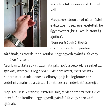
acélajtók tulajdonosainak tudniuk
kell
Magyarországon az elmúlt másfél
évtizedben tízezrével építettek be
úgynevezett „kínai acél biztonsági
ajtókat”.
Népszerűségük érthető:
esztétikusak, több ponton
záródnak, és töredékébe kerülnek egy egyedi gyártású fa vagy
nehézacél ajtónak.
Azonban a statisztikák azt mutatják, hogy a betörők is ezeket az
ajtókat „szeretik” a legjobban – de nem azért, mert rosszak,
hanem mert a tulajdonosok elhanyagolják a legfontosabb
védelmi vonalukat: a zárszerkezetet és a cilinderbetét cseréjét.
Népszerűségük érthető: esztétikusak, több ponton záródnak, és
töredékébe kerülnek egy egyedi gyártású fa vagy nehézacél
ajtónak.