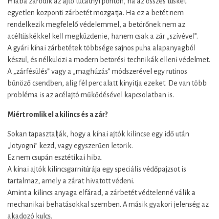
Hiába záródik az ajtó tucatnyi ponton, ha az összes tüskét
egyetlen központi zárbetét mozgatja. Ha ez a betét nem
rendelkezik megfelelő védelemmel, a betörőnek nem az
acéltüskékkel kell megküzdenie, hanem csak a zár „szívével”.
A gyári kínai zárbetétek többsége sajnos puha alapanyagból
készül, és nélkülözi a modern betörési technikák elleni védelmet.
A „zárfésülés” vagy a „maghúzás” módszerével egy rutinos
bűnöző csendben, alig fél perc alatt kinyitja ezeket. De van több
probléma is az acélajtó műkődésével kapcsolatban is.
Miért romlik el a kilincs és a zár?
Sokan tapasztalják, hogy a kínai ajtók kilincse egy idő után
„lötyögni” kezd, vagy egyszerűen letörik.
Ez nem csupán esztétikai hiba.
A kínai ajtók kilincsgarnitúrája egy speciális védőpajzsot is
tartalmaz, amely a zárat hivatott védeni.
Amint a kilincs anyaga elfárad, a zárbetét védtelenné válik a
mechanikai behatásokkal szemben. A másik gyakori jelenség az
akadozó kulcs.