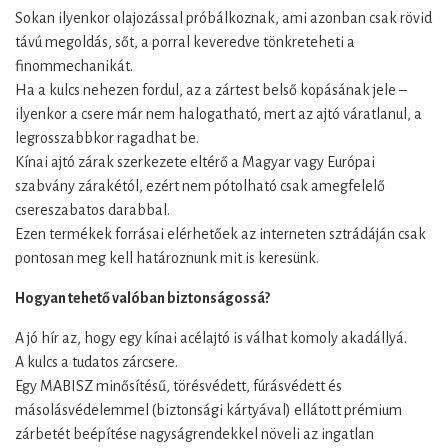
Sokan ilyenkor olajozással próbálkoznak, ami azonban csak rövid
távú megoldás, sőt, a porral keveredve tönkreteheti a
finommechanikát.
Ha a kulcs nehezen fordul, az a zártest belső kopásának jele –
ilyenkor a csere már nem halogatható, mert az ajtó váratlanul, a
legrosszabbkor ragadhat be.
Kínai ajtó zárak szerkezete eltérő a Magyar vagy Európai
szabvány zárakétól, ezért nem pótolható csak amegfelelő
csereszabatos darabbal.
Ezen termékek forrásai elérhetőek az interneten sztrádáján csak
pontosan meg kell határoznunk mit is keresünk.
Hogyan tehető valóban biztonságossá?
A jó hír az, hogy egy kínai acélajtó is válhat komoly akadállyá.
A kulcs a tudatos zárcsere.
Egy MABISZ minősítésű, törésvédett, fúrásvédett és
másolásvédelemmel (biztonsági kártyával) ellátott prémium
zárbetét beépítése nagyságrendekkel növeli az ingatlan