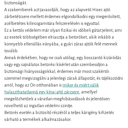
biztonságát.
A szakemberek azt javasolják, hogy az alapvető Hisec ajtó
zárbetétcsere mellett érdemes elgondolkodni egy megerősített,
acélbetétes kilincsgarnitúra felszerelésén is egyuttal.
Ez a kettős védelem már olyan fizikai és időbeli gátat jelent, ami
az esetek többségében elriasztja a betörőket, akik inkább a
könnyebb ellenállás irányába, a gyári záras ajtók felé mennek
tovább.
Annak érdekében, hogy ne csak utólag, egy bosszantó kizáródás
vagy egy sajnálatos betörési kísérlet után szembesüljön a
biztonsági hiányosságokkal, érdemes már most szakértői
szemmel megvizsgálni a jelenlegi zárak állapotát, és tájékozódni
arról, hogy az Ön otthonában is
mikor és miért válik
halaszthatatlanná egy kínai ajtó zárcsere
, amellyel
megelőzhetőek a váratlan meghibásodások és jelentősen
növelhető az ingatlan védelmi szintje.
Betörés esetén a biztosító részéről a teljes kárigény kifizetés
várható a termékek alkalmazásakor.