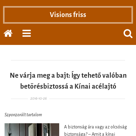
Visions friss
Home
EXPAND
POPP
THE
THE
PRIMARY
SEAR
SIDEBAR
FOR
Ne várja meg a bajt: Így tehető valóban
betörésbiztossá a Kínai acélajtó
Posted on
2016-10-26
Szponzorált tartalom
A biztonság ára vagy az olcsóság
biztonsága? – Amit a kínai