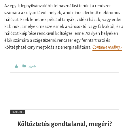
Az egyik legnyilvánvalóbb felhasználási terület a rendszer
számára az olyan távoli helyek, ahol nincs elérhető elektromos
hálózat. Ezek lehetnek például tanyák, vidéki házak, vagy erdei
kabinok, amelyek messze esnek a városoktól vagy falvaktól, és a
hálózat kiépítése rendkívül költséges lenne. Az ilyen helyeken
élők számára a szigetüzemű rendszer egy fenntartható és
költséghatékony megoldás az energiaellátásra.
Continue reading »
A
szi
nap
Author
Categories
Egyéb
rend
neki
jó
vála
FEATURED
Költöztetés gondtalanul, megéri?