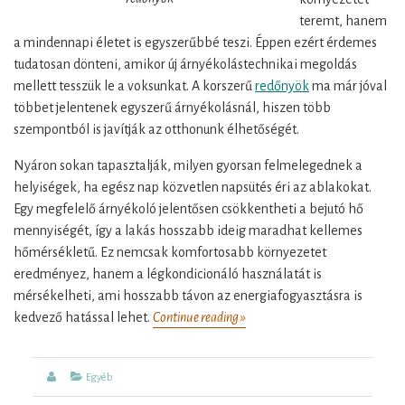
teremt, hanem
a mindennapi életet is egyszerűbbé teszi. Éppen ezért érdemes
tudatosan dönteni, amikor új árnyékolástechnikai megoldás
mellett tesszük le a voksunkat. A korszerű
redőnyök
ma már jóval
többet jelentenek egyszerű árnyékolásnál, hiszen több
szempontból is javítják az otthonunk élhetőségét.
Nyáron sokan tapasztalják, milyen gyorsan felmelegednek a
helyiségek, ha egész nap közvetlen napsütés éri az ablakokat.
Egy megfelelő árnyékoló jelentősen csökkentheti a bejutó hő
mennyiségét, így a lakás hosszabb ideig maradhat kellemes
hőmérsékletű. Ez nemcsak komfortosabb környezetet
eredményez, hanem a légkondicionáló használatát is
mérsékelheti, ami hosszabb távon az energiafogyasztásra is
kedvező hatással lehet.
Continue reading »
A
redőnyök
kényelmet
Author
Categories
Egyéb
és
energiatakarékosságot