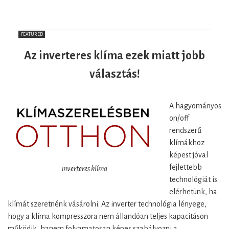
lehet!
FEATURED
Az inverteres klíma ezek miatt jobb
választás!
A hagyományos
on/off
rendszerű
klímákhoz
képest jóval
fejlettebb
inverteres klíma
technológiát is
elérhetünk, ha
klímát szeretnénk vásárolni. Az inverter technológia lényege,
hogy a klíma kompresszora nem állandóan teljes kapacitáson
működik, hanem folyamatosan képes szabályozni a