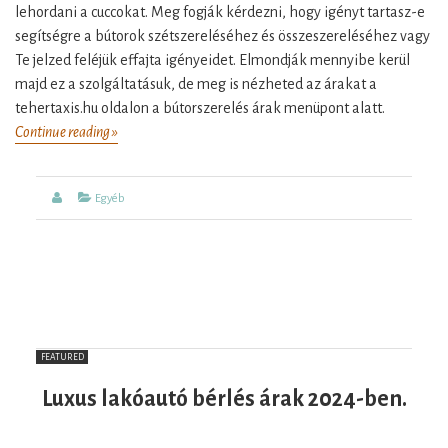
lehordani a cuccokat. Meg fogják kérdezni, hogy igényt tartasz-e
segítségre a bútorok szétszereléséhez és összeszereléséhez vagy
Te jelzed feléjük effajta igényeidet. Elmondják mennyibe kerül
majd ez a szolgáltatásuk, de meg is nézheted az árakat a
tehertaxis.hu oldalon a bútorszerelés árak menüpont alatt.
Continue reading »
Bútorszerelés
árak,
információk
Author
Categories
Egyéb
költözéshez.
FEATURED
Luxus lakóautó bérlés árak 2024-ben.